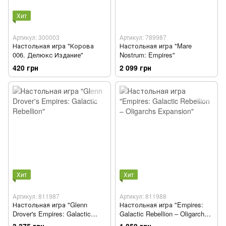
Хит
Артикул: 300003
Артикул: 789987
Настольная игра "Корова
Настольная игра "Mare
006. Делюкс Издание"
Nostrum: Empires"
420 грн
2 099 грн
Хит
Хит
Артикул: 811987
Артикул: 811988
Настольная игра "Glenn
Настольная игра "Empires:
Drover's Empires: Galactic
Galactic Rebellion – Oligarchs
Rebellion"
Expansion"
3 375 грн
1 850 грн