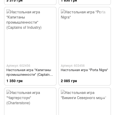
Артикул: 602456
Артикул: 603456
Настольная игра "Капитаны
Настольная игра "Porta Nigra"
промышленности" (Captains
of Industry)
1 350 грн
2 085 грн