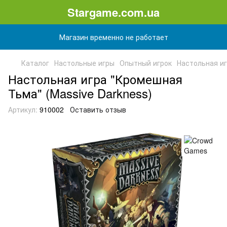
Stargame.com.ua
Магазин временно не работает
Каталог
Настольные игры
Опытный игрок
Настольная иг
Настольная игра "Кромешная
Тьма" (Massive Darkness)
Артикул:
910002
Оставить отзыв