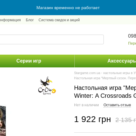
Магазин временно не работает
 информация
Блог
Система скидок и акций
098
Пер
Серии игр
Аксессуар
Stargame.com.ua - настольные игры в 
Настольная игра "Мертвый сезон. Перек
Настольная игра "Мер
Winter: A Crossroads
Нет в наличии
Оставить отзыв
1 922 грн
2 135 