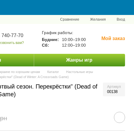
Сравнение
Желания
Вход
График работы:
 740-77-70
Мой заказ
Будние:
10:00–19:00
езвонить вам?
Сб:
12:00–19:00
ы
Жанры игр
Украине по хорошим ценам
Каталог
Настольные игры
рёстки" (Dead of Winter: A Crossroads Game)
твый сезон. Перекрёстки" (Dead of
Артикул
00138
 Game)
грн