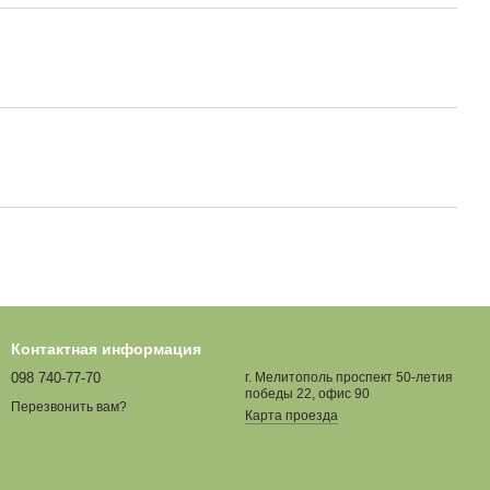
Контактная информация
098 740-77-70
г. Мелитополь проспект 50-летия
победы 22, офис 90
Перезвонить вам?
Карта проезда