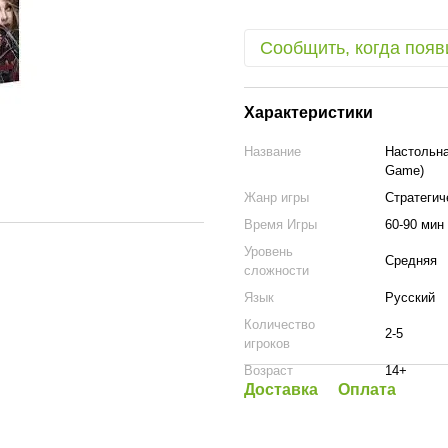
Сообщить, когда появ
Характеристики
Название
Настольна
Game)
Жанр игры
Стратегич
Время Игры
60-90 мин
Уровень
Средняя
сложности
Язык
Русский
Количество
2-5
игроков
Возраст
14+
Доставка
Оплата