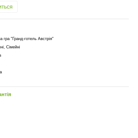
иться
а гра "Гранд-готель Австрія"
ні, Сімейні
в
а
антія