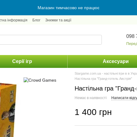
Магазин тимчасово не працює
ктна інформація
Блог
Знижки та акції
098 
Перед
Серії ігр
Аксесуари
Stargame.com.ua - настільні ігри в в Укр
Настільна гра "Гранд-готель Австрія"
Настільна гра "Гранд-
Немає в наявності
Написати відгу
1 400 грн