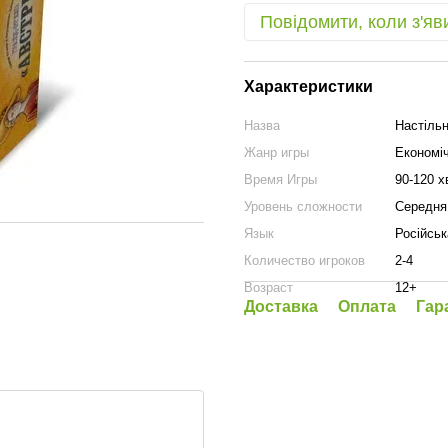
Повідомити, коли з'яв
Характеристики
Назва
Настільн
Жанр игры
Економіч
Время Игры
90-120 х
Уровень сложности
Середня
Язык
Російськ
Количество игроков
2-4
Возраст
12+
Доставка
Оплата
Гар