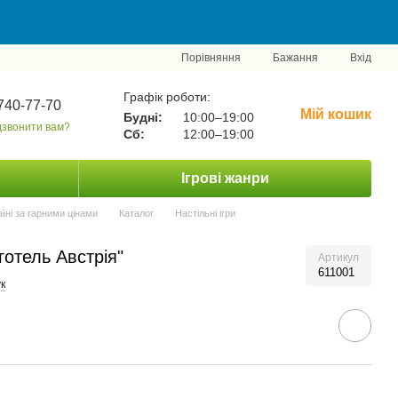
Порівняння
Бажання
Вхід
Графік роботи:
740-77-70
Мій кошик
Будні:
10:00–19:00
звонити вам?
Сб:
12:00–19:00
Ігрові жанри
аїні за гарними цінами
Каталог
Настільні ігри
готель Австрія"
Артикул
611001
к