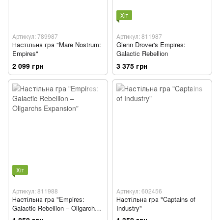
Хіт
Артикул: 789987
Артикул: 811987
Настільна гра "Mare Nostrum:
Glenn Drover's Empires:
Empires"
Galactic Rebellion
2 099 грн
3 375 грн
Хіт
Артикул: 811988
Артикул: 602456
Настільна гра "Empires:
Настільна гра "Captains of
Galactic Rebellion – Oligarchs
Industry"
Expansion"
1 850 грн
1 350 грн