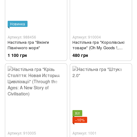
Новинка
Артикул: 988456
Артикул: 910004
Настільна гра "Вікінги
Настільна гра "Королівські
Північного моря"
товари" (Oh My Goods !,
Royal Goods)
1 100 грн
480 грн
Хіт
−10%
Артикул: 910005
Артикул: 1001