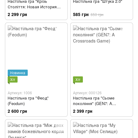
Настільна гра "Крізь
Настільна гра "Штука 2.0"
Століття: Новая История
Цивілізації" (Through the Ages:
2 299 грн
585 грн
650 грн
A New Story of Civilisation)
Новинка
Хіт
Хіт
Артикул: 1006
Артикул: 000126
Настільна гра "Феод"
Настільна гра "Сьоме
(Feodum)
покоління" (GEN7: A
Crossroads Game)
2 600 грн
2 399 грн