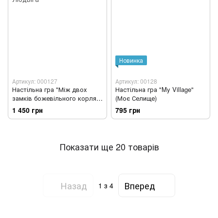
Новинка
Артикул: 000127
Артикул: 00128
Настільна гра "Між двох
Настільна гра "My Village"
замків божевільного корля
(Моє Селище)
Людвіга"
1 450 грн
795 грн
Показати ще 20 товарів
Назад
Вперед
1
з 4