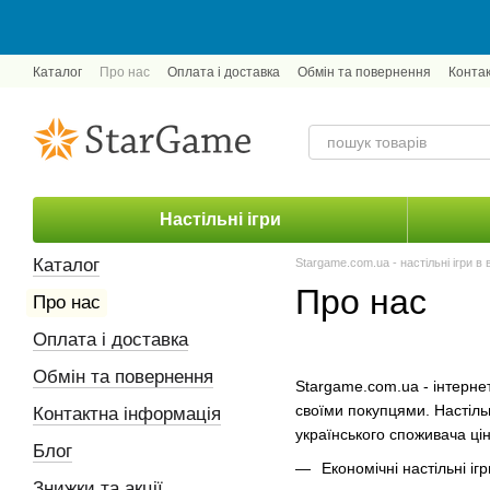
Перейти до основного контенту
Каталог
Про нас
Оплата і доставка
Обмін та повернення
Конта
Настільні ігри
Каталог
Stargame.com.ua - настільні ігри в 
Про нас
Про нас
Оплата і доставка
Обмін та повернення
Stargame.com.ua - інтернет
своїми покупцями. Настіль
Контактна інформація
українського споживача цін
Блог
Економічні настільні ігр
Знижки та акції