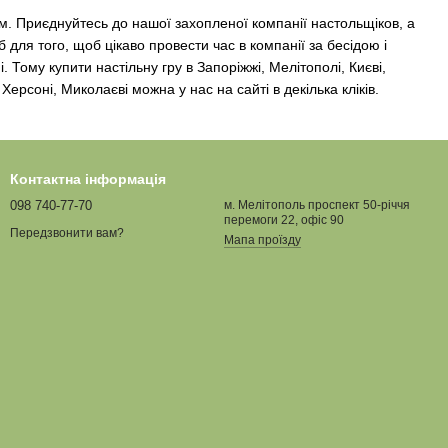
ям. Приєднуйтесь до нашої захопленої компанії настольщіков, а
для того, щоб цікаво провести час в компанії за бесідою і
. Тому купити настільну гру в Запоріжжі, Мелітополі, Києві,
 Херсоні, Миколаєві можна у нас на сайті в декілька кліків.
Контактна інформація
098 740-77-70
м. Мелітополь проспект 50-річчя
перемоги 22, офіс 90
Передзвонити вам?
Мапа проїзду