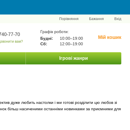
Порівняння
Бажання
Вхід
Графік роботи:
740-77-70
Мій кошик
Будні:
10:00–19:00
звонити вам?
Сб:
12:00–19:00
Ігрові жанри
лектив дуже любить настолки і ми готові розділити цю любов зі
 ринок більш насиченими останніми новинками за приємними для