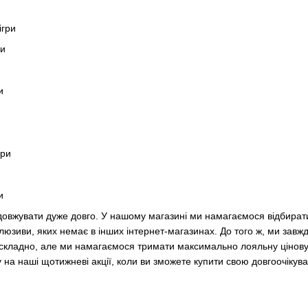
ігри
ри
и
гри
и
вжувати дуже довго. У нашому магазині ми намагаємося відбирати на
люзиви, яких немає в інших інтернет-магазинах. До того ж, ми завж
 складно, але ми намагаємося тримати максимально лояльну цінову 
гу на наші щотижневі акції, коли ви зможете купити свою довгоочіку