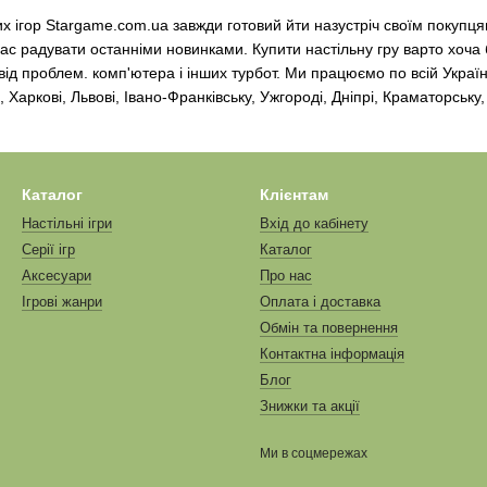
их ігор Stargame.com.ua завжди готовий йти назустріч своїм покупц
 радувати останніми новинками. Купити настільну гру варто хоча б 
 від проблем. комп'ютера і інших турбот. Ми працюємо по всій Україні
 Харкові, Львові, Івано-Франківську, Ужгороді, Дніпрі, Краматорську,
Каталог
Клієнтам
Настільні ігри
Вхід до кабінету
Серії ігр
Каталог
Аксесуари
Про нас
Ігрові жанри
Оплата і доставка
Обмін та повернення
Контактна інформація
Блог
Знижки та акції
Ми в соцмережах