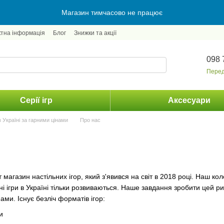
Магазин тимчасово не працює
ктна інформація
Блог
Знижки та акції
098 
Перед
Серії ігр
Аксесуари
в Україні за гарними цінами
Про нас
 магазин настільних ігор, який з'явився на світ в 2018 році. Наш ко
ні ігри в Україні тільки розвиваються. Наше завдання зробити цей
ами. Існує безліч форматів ігор:
и