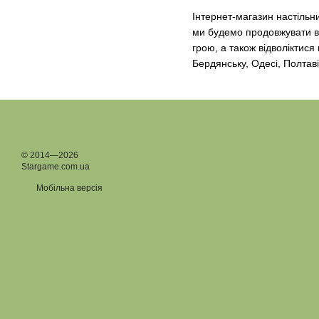
Інтернет-магазин настільн
ми будемо продовжувати вас
грою, а також відволіктися
Бердянську, Одесі, Полтаві,
© 2014—2026
Stargame.com.ua
Мобільна версія