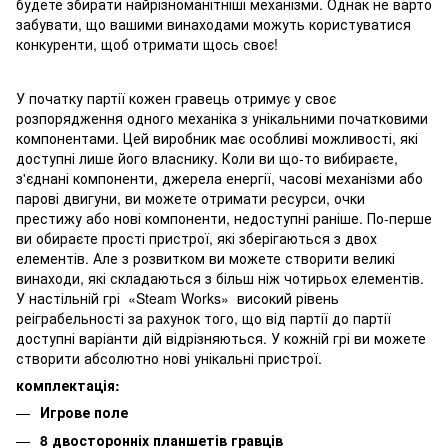
будете збирати найрізноманітніші механізми. Однак не варто
забувати, що вашими винаходами можуть користуватися
конкуренти, щоб отримати щось своє!
У початку партії кожен гравець отримує у своє
розпорядження одного механіка з унікальними початковими
компонентами. Цей виробник має особливі можливості, які
доступні лише його власнику. Коли ви що-то вибираєте,
з'єднані компоненти, джерела енергії, часові механізми або
парові двигуни, ви можете отримати ресурси, очки
престижу або нові компоненти, недоступні раніше. По-перше
ви обираєте прості пристрої, які зберігаються з двох
елементів. Але з розвитком ви можете створити великі
винаходи, які складаються з більш ніж чотирьох елементів.
У настільній грі «Steam Works» високий рівень
реіграбельності за рахунок того, що від партії до партії
доступні варіанти дій відрізняються. У кожній грі ви можете
створити абсолютно нові унікальні пристрої.
комплектація:
Игрове поле
8 двосторонніх планшетів гравців