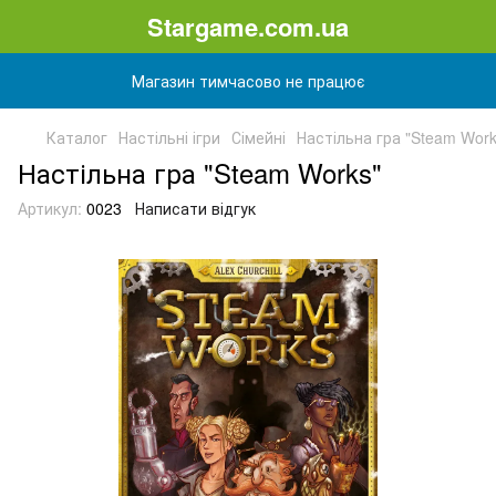
Stargame.com.ua
Магазин тимчасово не працює
Каталог
Настільні ігри
Сімейні
Настільна гра "Steam Work
Настільна гра "Steam Works"
Артикул:
0023
Написати відгук